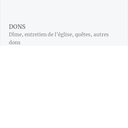
DONS
Dîme, entretien de l’église, quêtes, autres
dons
DONS
PAIEMENTS
Funérailles, mariages, location de salle,
objets souvenirs
PAIEMENTS